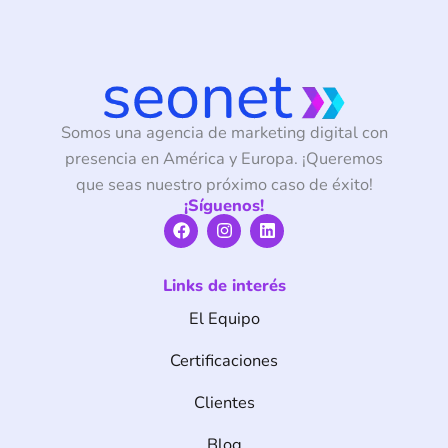
Somos una agencia de marketing digital con
presencia en América y Europa. ¡Queremos
que seas nuestro próximo caso de éxito!
¡Síguenos!
F
I
L
a
n
i
c
s
n
e
t
k
Links de interés
b
a
e
o
g
d
El Equipo
o
r
i
k
a
n
m
Certificaciones
Clientes
Blog