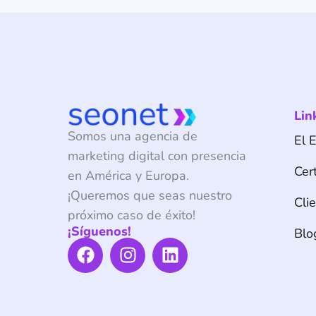
Lin
Somos una agencia de
El 
marketing digital con presencia
Cert
en América y Europa.
¡Queremos que seas nuestro
Cli
próximo caso de éxito!
¡Síguenos!
Blo
F
I
L
a
n
i
c
s
n
e
t
k
b
a
e