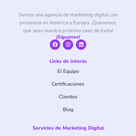
Somos una agencia de marketing digital con
presencia en América y Europa. ¡Queremos
que seas nuestro próximo caso de éxito!
¡Síguenos!
F
I
L
a
n
i
c
s
n
e
t
k
Links de interés
b
a
e
o
g
d
El Equipo
o
r
i
k
a
n
m
Certificaciones
Clientes
Blog
Servicios de Marketing Digital