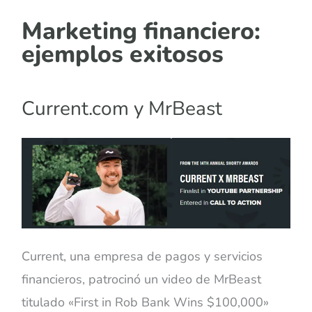
Marketing financiero:
ejemplos exitosos
Current.com y MrBeast
Current, una empresa de pagos y servicios
financieros, patrocinó un video de MrBeast
titulado
«
First in Rob Bank Wins $100,000
»