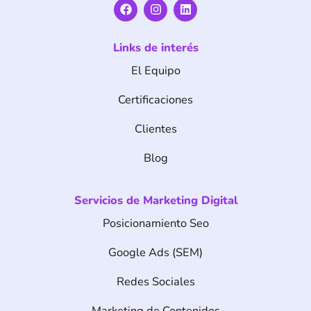
F
I
L
a
n
i
c
s
n
e
t
k
Links de interés
b
a
e
o
g
d
El Equipo
o
r
i
k
a
n
m
Certificaciones
Clientes
Blog
Servicios de Marketing Digital
Posicionamiento Seo
Google Ads (SEM)
Redes Sociales
Marketing de Contenidos