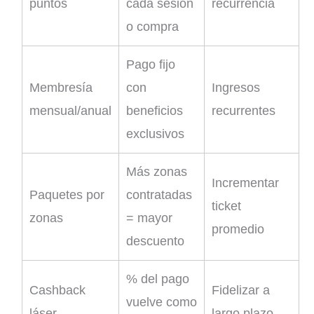
puntos
cada sesión
recurrencia
o compra
Pago fijo
Membresía
con
Ingresos
mensual/anual
beneficios
recurrentes
exclusivos
Más zonas
Incrementar
Paquetes por
contratadas
ticket
zonas
= mayor
promedio
descuento
% del pago
Cashback
Fidelizar a
vuelve como
láser
largo plazo