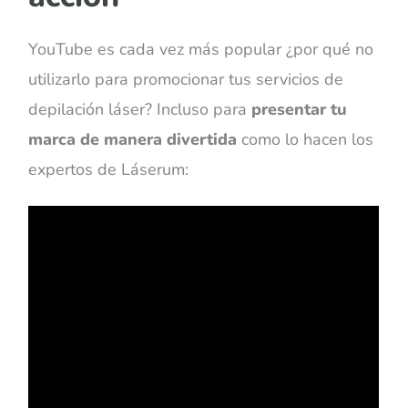
YouTube es cada vez más popular ¿por qué no
utilizarlo para promocionar tus servicios de
depilación láser? Incluso para
presentar tu
marca de manera divertida
como lo hacen los
expertos de
Láserum: