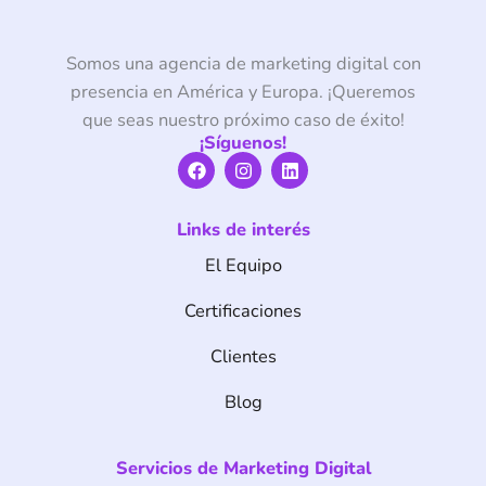
Somos una agencia de marketing digital con
presencia en América y Europa. ¡Queremos
que seas nuestro próximo caso de éxito!
¡Síguenos!
F
I
L
a
n
i
c
s
n
e
t
k
Links de interés
b
a
e
o
g
d
El Equipo
o
r
i
k
a
n
m
Certificaciones
Clientes
Blog
Servicios de Marketing Digital