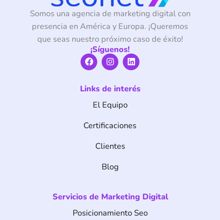
Somos una agencia de marketing digital con
presencia en América y Europa. ¡Queremos
que seas nuestro próximo caso de éxito!
¡Síguenos!
F
I
L
a
n
i
c
s
n
e
t
k
Links de interés
b
a
e
o
g
d
El Equipo
o
r
i
k
a
n
m
Certificaciones
Clientes
Blog
Servicios de Marketing Digital
Posicionamiento Seo