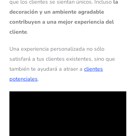
que los clientes se sientan únicos. Incluso
la
decoración y un ambiente agradable
contribuyen a una mejor experiencia del
cliente
.
Una experiencia personalizada no sólo
satisfará a tus clientes existentes, sino que
también te ayudará a atraer a
clientes
potenciales
.