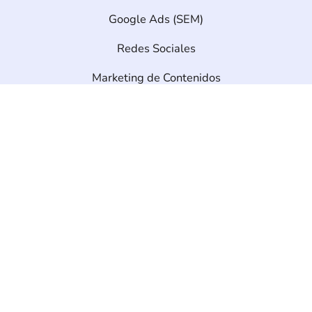
Google Ads (SEM)
Redes Sociales
Marketing de Contenidos
Desarrollo Web
Diseño Web
Ecommerce
info@seonetdigital.com
Contáctanos
Copyright © 2026 Seonet. All rights reserved.