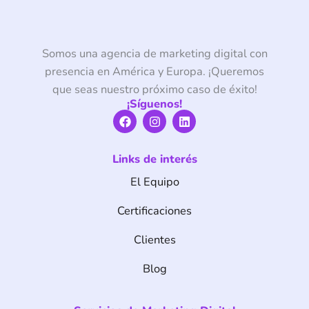
Somos una agencia de marketing digital con
presencia en América y Europa. ¡Queremos
que seas nuestro próximo caso de éxito!
¡Síguenos!
F
I
L
a
n
i
c
s
n
e
t
k
Links de interés
b
a
e
o
g
d
El Equipo
o
r
i
k
a
n
m
Certificaciones
Clientes
Blog