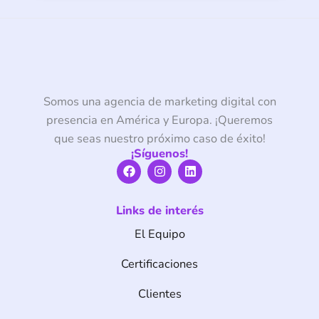
Somos una agencia de marketing digital con
presencia en América y Europa. ¡Queremos
que seas nuestro próximo caso de éxito!
¡Síguenos!
F
I
L
a
n
i
c
s
n
e
t
k
Links de interés
b
a
e
o
g
d
El Equipo
o
r
i
k
a
n
m
Certificaciones
Clientes