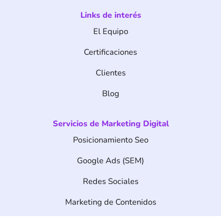
c
s
n
e
t
k
Links de interés
b
a
e
o
g
d
El Equipo
o
r
i
k
a
n
m
Certificaciones
Clientes
Blog
Servicios de Marketing Digital
Posicionamiento Seo
Google Ads (SEM)
Redes Sociales
Marketing de Contenidos