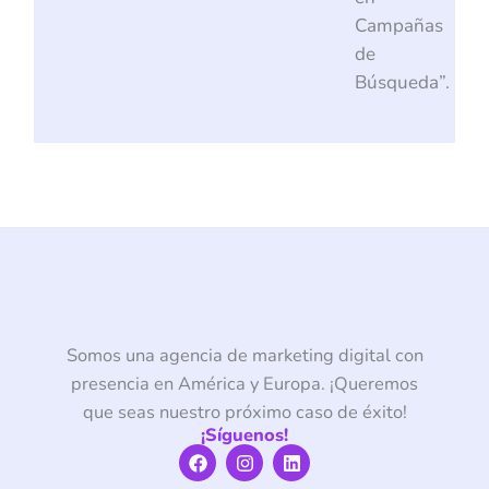
Campañas
de
Búsqueda”.
Somos una agencia de marketing digital con
presencia en América y Europa. ¡Queremos
que seas nuestro próximo caso de éxito!
¡Síguenos!
F
I
L
a
n
i