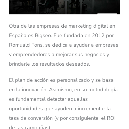
Otra de las empresas de marketing digital en
España es Bigseo. Fue fundada en 2012 por
Romuald Fons, se dedica a ayudar a empresas
y emprendedores a mejorar sus negocios y
brindarle los resultados deseados.
El plan de acción es personalizado y se basa
en la innovación. Asimismo, en su metodología
es fundamental detectar aquellas
oportunidades que ayuden a incrementar la
tasa de conversión (y por consiguiente, el ROI
de las campañas).