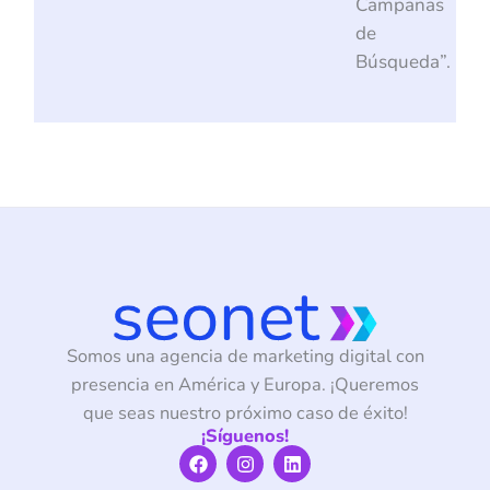
Campañas
de
Búsqueda”.
Somos una agencia de marketing digital con
presencia en América y Europa. ¡Queremos
que seas nuestro próximo caso de éxito!
¡Síguenos!
F
I
L
a
n
i