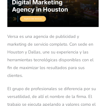
Versa es una agencia de publicidad y
marketing de servicio completo. Con sede en
Houston y Dallas, une su experiencia y las
herramientas tecnológicas disponibles con el
fin de maximizar los resultados para sus
clientes.
El grupo de profesionales se diferencia por su
versatilidad, de allí el nombre de la firma. El
trabajo se ejecuta apelando a valores como el