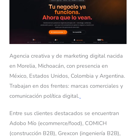
Agencia creativa y de marketing digital nacida
en Morelia, Michoacán, con presencia en
México, Estados Unidos, Colombia y Argentina.
Trabajan en dos frentes: marcas comerciales y
comunicación política digital.
Entre sus clientes destacados se encuentran
Adobo Mío (ecommerce/food), COMICH
(construcción B2B), Grexcon (ingeniería B2B),