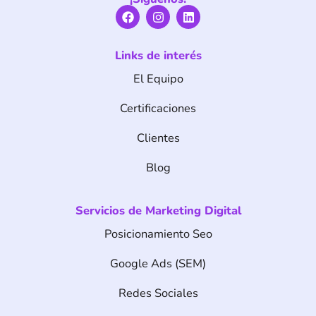
F
I
L
a
n
i
c
s
n
e
t
k
Links de interés
b
a
e
o
g
d
El Equipo
o
r
i
k
a
n
m
Certificaciones
Clientes
Blog
Servicios de Marketing Digital
Posicionamiento Seo
Google Ads (SEM)
Redes Sociales