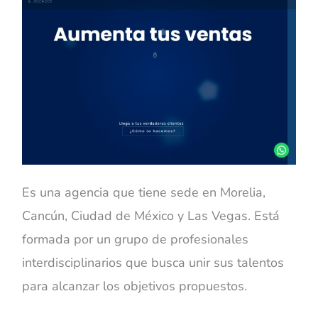
Es una agencia que tiene sede en Morelia,
Cancún, Ciudad de México y Las Vegas. Está
formada por un grupo de profesionales
interdisciplinarios que busca unir sus talentos
para alcanzar los objetivos propuestos.