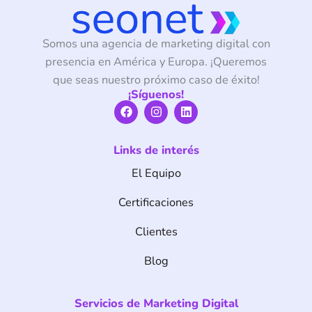
Somos una agencia de marketing digital con
presencia en América y Europa. ¡Queremos
que seas nuestro próximo caso de éxito!
¡Síguenos!
F
I
L
a
n
i
c
s
n
e
t
k
Links de interés
b
a
e
o
g
d
El Equipo
o
r
i
k
a
n
m
Certificaciones
Clientes
Blog
Servicios de Marketing Digital