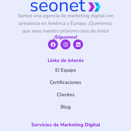
Somos una agencia de marketing digital con
presencia en América y Europa. ¡Queremos
que seas nuestro próximo caso de éxito!
¡Síguenos!
F
I
L
a
n
i
c
s
n
e
t
k
Links de interés
b
a
e
o
g
d
El Equipo
o
r
i
k
a
n
m
Certificaciones
Clientes
Blog
Servicios de Marketing Digital