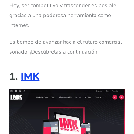
Hoy, ser competitivo y trascender es posible
gracias a una poderosa herramienta como
internet.
Es tiempo de avanzar hacia el futuro comercial
soñado. ¡Descúbrelas a continuación!
1.
IMK