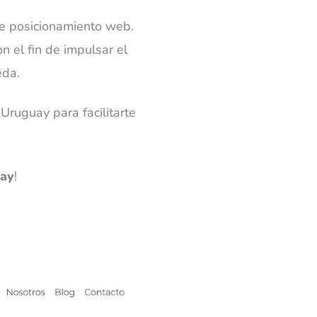
de posicionamiento web.
n el fin de impulsar el
eda.
ruguay para facilitarte
uay
!