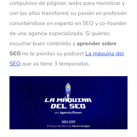
compulsivo de páginas webs para monetizar y
con los años transformó su pasión en profesión
convirtiéndose en experto en SEO y co-founder
de una agencia especializada. Si quieres
escuchar buen contenido y
aprender sobre
SEO
no te pierdas su podcast
La máquina del
SEO
que ya tiene 3 temporadas.