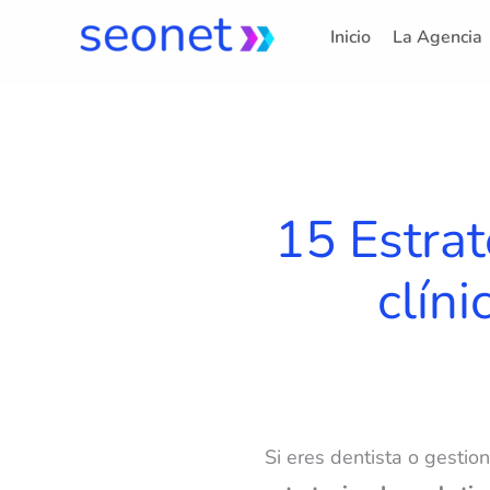
Ir
Inicio
La Agencia
al
contenido
15 Estrat
clíni
Si eres dentista o
g
estio