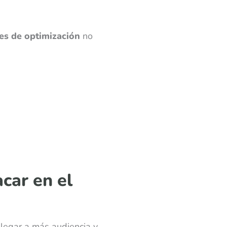
es de optimización
no
car en el
legar a más audiencia y