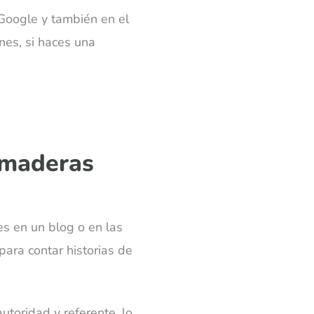
 Google y también en el
nes, si haces una
 maderas
es en un blog o en las
para contar historias de
toridad y referente, lo