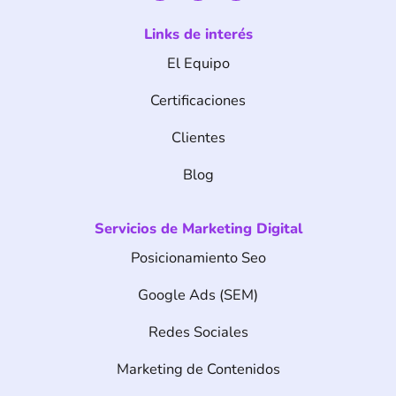
c
s
n
e
t
k
Links de interés
b
a
e
o
g
d
El Equipo
o
r
i
k
a
n
m
Certificaciones
Clientes
Blog
Servicios de Marketing Digital
Posicionamiento Seo
Google Ads (SEM)
Redes Sociales
Marketing de Contenidos