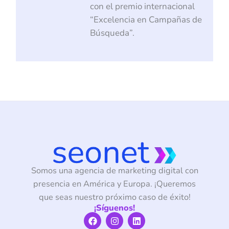
con el premio internacional
“Excelencia en Campañas de
Búsqueda”.
Somos una agencia de marketing digital con
presencia en América y Europa. ¡Queremos
que seas nuestro próximo caso de éxito!
¡Síguenos!
F
I
L
a
n
i