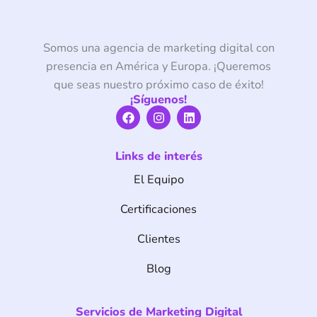
Somos una agencia de marketing digital con
presencia en América y Europa. ¡Queremos
que seas nuestro próximo caso de éxito!
¡Síguenos!
F
I
L
a
n
i
c
s
n
e
t
k
Links de interés
b
a
e
o
g
d
El Equipo
o
r
i
k
a
n
m
Certificaciones
Clientes
Blog
Servicios de Marketing Digital