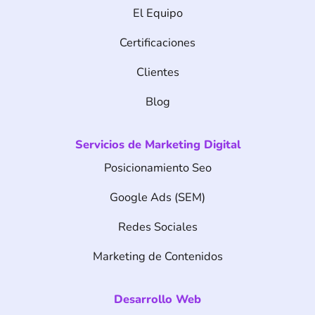
o
g
d
El Equipo
o
r
i
k
a
n
m
Certificaciones
Clientes
Blog
Servicios de Marketing Digital
Posicionamiento Seo
Google Ads (SEM)
Redes Sociales
Marketing de Contenidos
Desarrollo Web