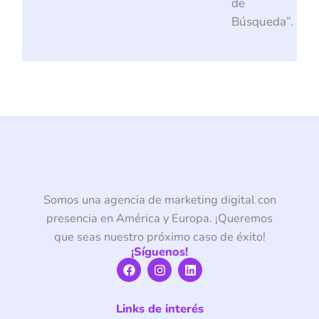
de
Búsqueda”.
Somos una agencia de marketing digital con
presencia en América y Europa. ¡Queremos
que seas nuestro próximo caso de éxito!
¡Síguenos!
F
I
L
a
n
i
c
s
n
e
t
k
Links de interés
b
a
e