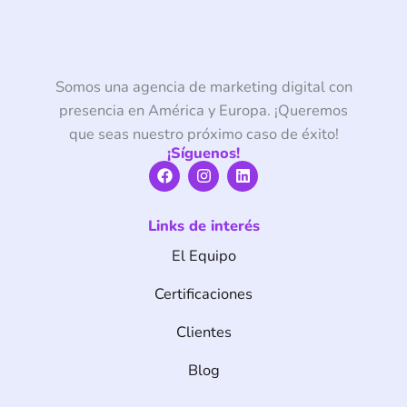
Somos una agencia de marketing digital con
presencia en América y Europa. ¡Queremos
que seas nuestro próximo caso de éxito!
¡Síguenos!
F
I
L
a
n
i
c
s
n
e
t
k
Links de interés
b
a
e
o
g
d
El Equipo
o
r
i
k
a
n
m
Certificaciones
Clientes
Blog