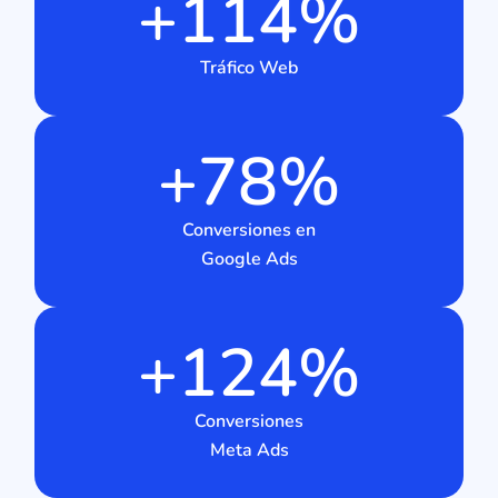
+
114
%
Tráfico Web
+
78
%
Conversiones en
Google Ads
+
124
%
Conversiones
Meta Ads