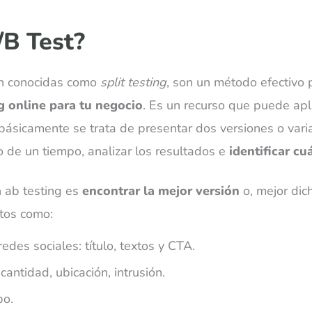
/B Test?
én conocidas como
split testing
, son un método efectivo
g online para tu negocio
. Es un recurso que puede apl
 básicamente se trata de presentar dos versiones o var
o de un tiempo, analizar los resultados e
identificar cu
n ab testing es
encontrar la mejor versión
o, mejor dic
ntos como:
redes sociales: título, textos y CTA.
antidad, ubicación, intrusión.
po.