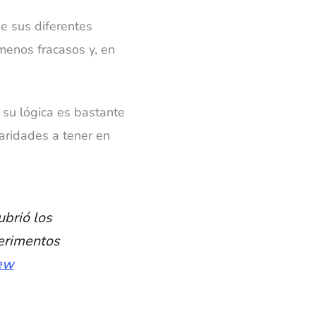
e sus diferentes
 menos fracasos y, en
 su lógica es bastante
laridades a tener en
ubrió los
perimentos
ew