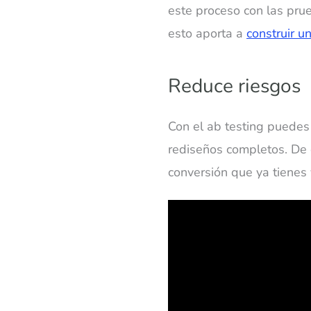
este proceso con las pr
esto aporta a
construir u
Reduce riesgos
Con el ab testing puedes
rediseños completos. De e
conversión que ya tienes