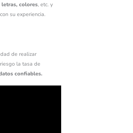
letras, colores
, etc. y
 con su experiencia.
dad de realizar
riesgo la tasa de
datos confiables.