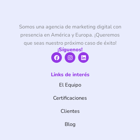
Somos una agencia de marketing digital con
presencia en América y Europa. ¡Queremos
que seas nuestro próximo caso de éxito!
¡Síguenos!
F
I
L
a
n
i
c
s
n
e
t
k
Links de interés
b
a
e
o
g
d
El Equipo
o
r
i
k
a
n
m
Certificaciones
Clientes
Blog