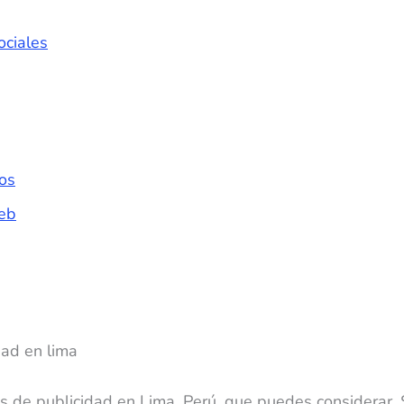
ociales
os
Web
s de publicidad en Lima, Perú, que puedes considerar. S