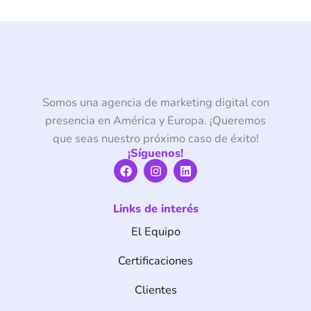
Somos una agencia de marketing digital con
presencia en América y Europa. ¡Queremos
que seas nuestro próximo caso de éxito!
¡Síguenos!
F
I
L
a
n
i
c
s
n
e
t
k
Links de interés
b
a
e
o
g
d
El Equipo
o
r
i
k
a
n
m
Certificaciones
Clientes