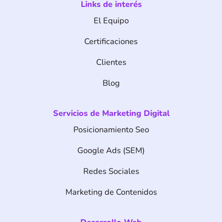
Links de interés
b
a
e
o
g
d
El Equipo
o
r
i
k
a
n
m
Certificaciones
Clientes
Blog
Servicios de Marketing Digital
Posicionamiento Seo
Google Ads (SEM)
Redes Sociales
Marketing de Contenidos