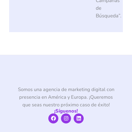
Campañas
de
Búsqueda”.
Somos una agencia de marketing digital con
presencia en América y Europa. ¡Queremos
que seas nuestro próximo caso de éxito!
¡Síguenos!
F
I
L
a
n
i
c
s
n
e
t
k