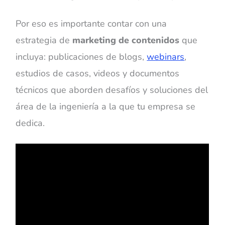
Por eso es importante contar con una
estrategia de
marketing de contenidos
que
incluya: publicaciones de blogs,
webinars
,
estudios de casos, videos y documentos
técnicos que aborden desafíos y soluciones del
área de la ingeniería a la que tu empresa se
dedica.